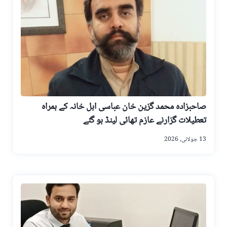
صاحبزادہ محمد گزین خان عباسی اہل خانہ کے ہمراہ
تعطیلات گزارنے عازم تھائی لینڈ ہو گئے
13 جولائی, 2026