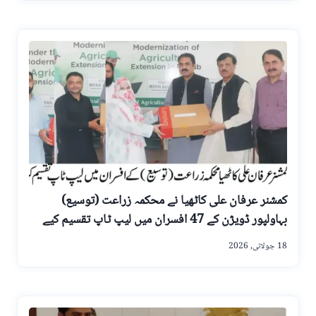
کمشنر عرفان علی کاٹھیا نے محکمہ زراعت (توسیع)
بہاولپور ڈویژن کے 47 افسران میں لیپ ٹاپ تقسیم کیے
18 جولائی, 2026