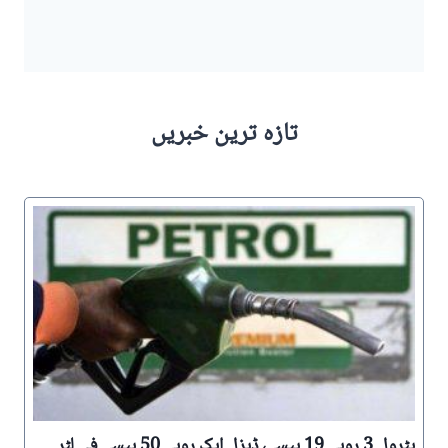
تازہ ترین خبریں
پٹرول 3 روپے 19 پیسے، ڈیزل ایک روپے 50 پیسے فی لٹر