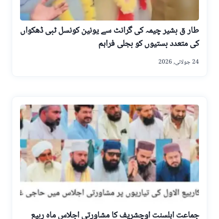
طار ق بشیر چیمہ کی گرانٹ سے یونین کونسل ٹبی ڈھکواں
کی متعدد بستیوں کو بجلی فراہم
24 جولائی, 2026
جماعت اہلسنت اوچشریف کا مشاورتی اجلاس ماہ ربیع