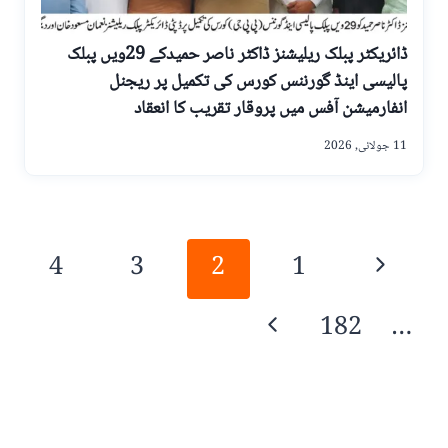
ڈائریکٹر پبلک ریلیشنز ڈاکٹر ناصر حمیدکے 29ویں پبلک
پالیسی اینڈ گورننس کورس کی تکمیل پر ریجنل
انفارمیشن آفس میں پروقار تقریب کا انعقاد
11 جولائی, 2026
Page
Previous
4
3
2
1
navigation
Page
Next
182
…
Page