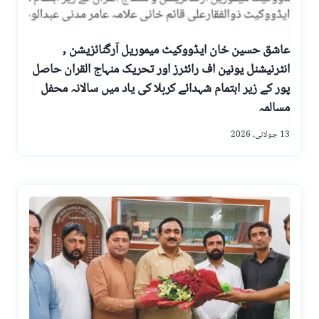
عاشق حسین خان ایڈووکیٹ میموریل آرگنائزیشن ,
انٹرنیشنل یونین اف رائٹرز اور تحریک منہاج القران حاصل
پور کے زیر اہتمام شہدائے کربلا کی یاد میں سالانہ محفل
مسالمہ
13 جولائی, 2026