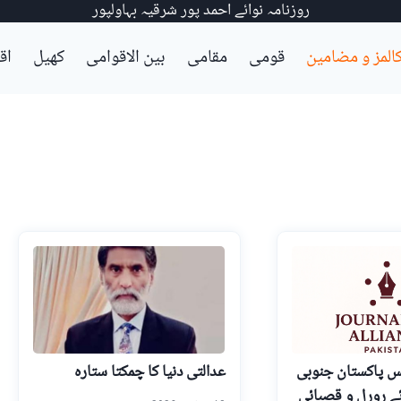
روزنامہ نوائے احمد پور شرقیہ بہاولپور
المز و مضامین
قومی
مقامی
بین الاقوامی
کھیل
اق
س پاکستان جنوبی
عدالتی دنیا کا چمکتا ستارہ
ئے رورل و قصبائی