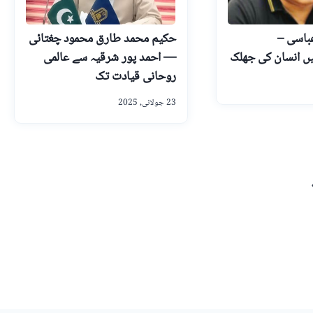
باسی –
حکیم محمد طارق محمود چغتائی
ں انسان کی جھلک
— احمد پور شرقیہ سے عالمی
روحانی قیادت تک
23 جولائی, 2025
Ne
Pa