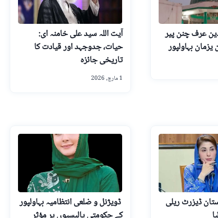
ین عرف چنن پیر
آیت اللہ سید علی خامنہ ای:
یزمان بہاولپور
حیات، جدوجہد اور قیادت کا
تاریخی جائزہ
1 مارچ, 2026
ستان ڈیزرٹ ریلی
ڈویژنل و ضلعی انتظامیہ بہاولپور
ا
کے حکومتی پالیسیوں پر مؤثر