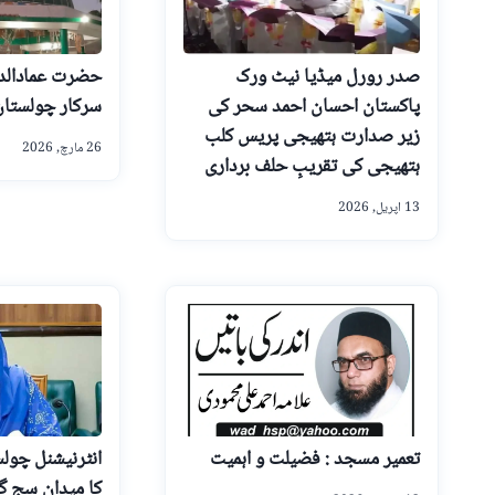
صدر رورل میڈیا نیٹ ورک
حضرت عمادالد
پاکستان احسان احمد سحر کی
سرکار چولستان 
زیر صدارت ہتھیجی پریس کلب
26 مارچ, 2026
ہتھیجی کی تقریبِ حلف برداری
13 اپریل, 2026
تعمیر مسجد : فضیلت و اہمیت
انٹرنیشنل چول
کا میدان سج گی