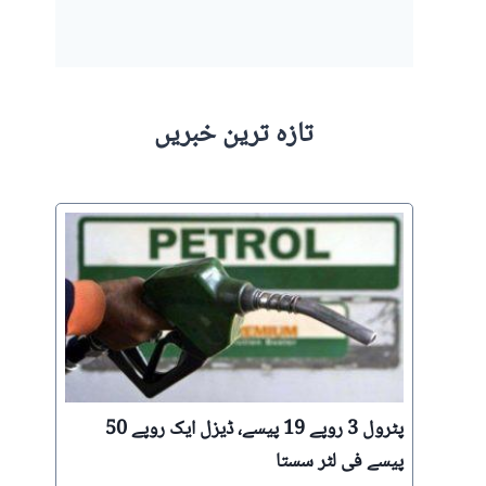
تازہ ترین خبریں
پٹرول 3 روپے 19 پیسے، ڈیزل ایک روپے 50
پیسے فی لٹر سستا