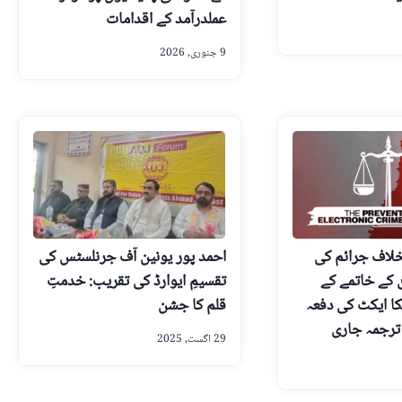
عملدرآمد کے اقدامات
9 جنوری, 2026
لاف جرائم کی
احمد پور یونین آف جرنلسٹس کی
 کے خاتمے کے
تقسیمِ ایوارڈ کی تقریب: خدمتِ
کا ایکٹ کی دفعہ
قلم کا جشن
29 اگست, 2025