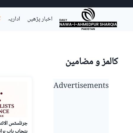
Ski
اخبار پڑھیں
اداریہ
ک
t
conten
کالمز و مضامین
Advertisements
جرنلسٹس الائن
پنجاب باب برا