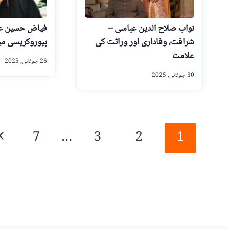
نواب صلاح الدین عباسی –
فیاض حسین ع
شرافت، وفاداری اور وراثت کی
بیوروکریسی می
علامت
26 جولائی, 2025
30 جولائی, 2025
Page
xt
7
…
3
2
1
navigation
ge