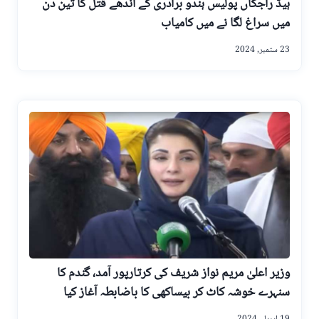
ہیڈ راجکاں پولیس ہندو برادری کے اندھے قتل کا تین دن
میں سراغ لگا نے میں کامیاب
23 ستمبر, 2024
وزیر اعلیٰ مریم نواز شریف کی کرتارپور آمد، گندم کا
سنہرے خوشہ کاٹ کر بیساکھی کا باضابطہ آغاز کیا