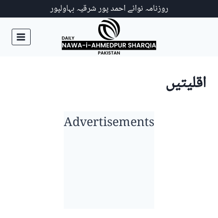
Ski
روزنامہ نوائے احمد پور شرقیہ بہاولپور
t
conten
اقلیتیں
Advertisements