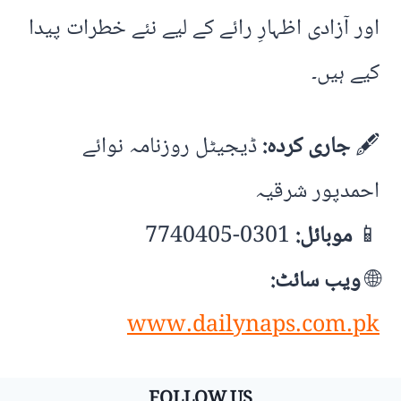
اور آزادی اظہارِ رائے کے لیے نئے خطرات پیدا
کیے ہیں۔
🖋️
جاری کردہ:
ڈیجیٹل روزنامہ نوائے
احمدپور شرقیہ
📱
موبائل:
0301-7740405
🌐
ویب سائٹ:
www.dailynaps.com.pk
FOLLOW US