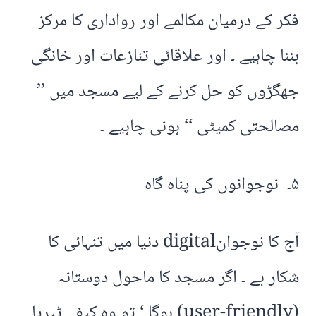
فکر کے درمیان مکالمے اور رواداری کا مرکز
بننا چاہیے ۔ اور علاقائی تنازعات اور خانگی
جھگڑوں کو حل کرنے کے لیے مسجد میں ’’
مصالحتی کمیٹی ‘‘ ہونی چاہیے ۔
۵۔ نوجوانوں کی پناہ گاہ
آج کا نوجوانdigital دنیا میں تنہائی کا
شکار ہے ۔ اگر مسجد کا ماحول دوستانہ
(user-friendly) ہوگا ‘ تو وہ کیفے ٹیریا