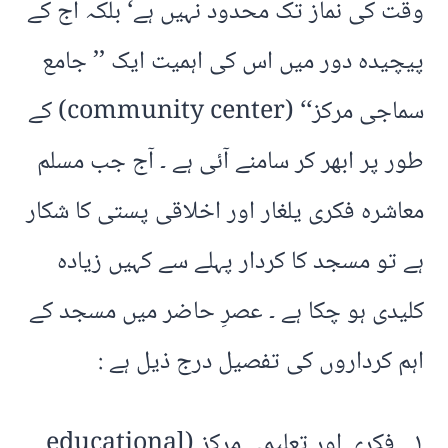
وقت کی نماز تک محدود نہیں ہے‘ بلکہ آج کے
پیچیدہ دور میں اس کی اہمیت ایک ’’ جامع
سماجی مرکز‘‘ (community center) کے
طور پر ابھر کر سامنے آئی ہے ۔ آج جب مسلم
معاشرہ فکری یلغار اور اخلاقی پستی کا شکار
ہے تو مسجد کا کردار پہلے سے کہیں زیادہ
کلیدی ہو چکا ہے ۔ عصرِ حاضر میں مسجد کے
اہم کرداروں کی تفصیل درج ذیل ہے :
۱۔ فکری اور تعلیمی مرکز (educational