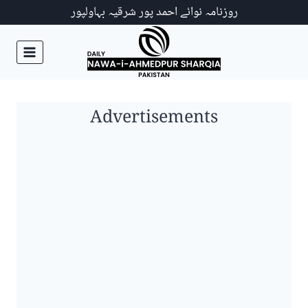
Ski
روزنامہ نوائے احمد پور شرقیہ بہاولپور
t
conten
Advertisements