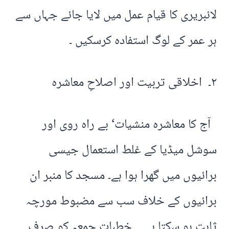
لائبریری کا قیام عمل میں لایا جائے جہاں سے
ہر عمر کے لوگ استفادہ کرسکیں ۔
۲۔ اخلاقی تربیت اور اصلاحِ معاشرہ
آج کا معاشرہ منشیات‘ بے راہ روی اور
سوشل میڈیا کے غلط استعمال جیسی
برائیوں میں گھرا ہوا ہے۔ مسجد کا منبر ان
برائیوں کے خلاف سب سے مضبوط مورچہ
ثابت ہو سکتا ہے ۔ خطباتِ جمعہ کو صرف