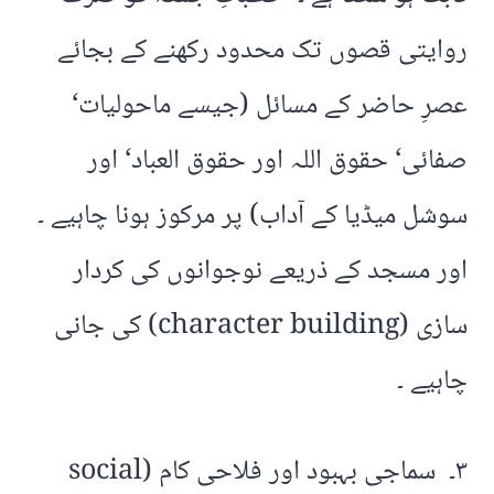
روایتی قصوں تک محدود رکھنے کے بجائے
عصرِ حاضر کے مسائل (جیسے ماحولیات‘
صفائی‘ حقوق اللہ اور حقوق العباد‘ اور
سوشل میڈیا کے آداب) پر مرکوز ہونا چاہیے ۔
اور مسجد کے ذریعے نوجوانوں کی کردار
سازی (character building) کی جانی
چاہیے ۔
۳۔ سماجی بہبود اور فلاحی کام (social