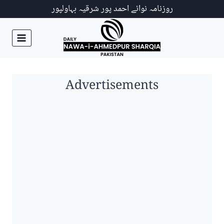
Ski
روزنامہ نوائے احمد پور شرقیہ بہاولپور
t
conten
Advertisements