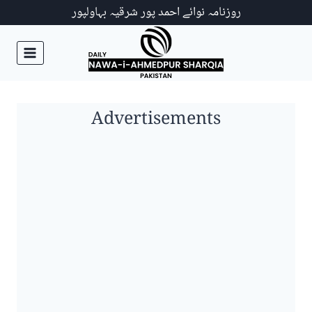
Ski
روزنامہ نوائے احمد پور شرقیہ بہاولپور
t
conten
Advertisements