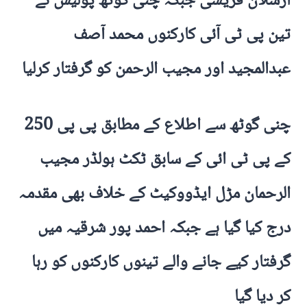
ارسلان قریشی جبکہ چنی گوٹھ پولیس نے
تین پی ٹی آئی کارکنوں محمد آصف
عبدالمجید اور مجیب الرحمن کو گرفتار کرلیا
چنی گوٹھ سے اطلاع کے مطابق پی پی 250
کے پی ٹی ائی کے سابق ٹکٹ ہولڈر مجیب
الرحمان مڑل ایڈووکیٹ کے خلاف بھی مقدمہ
درج کیا گیا ہے جبکہ احمد پور شرقیہ میں
گرفتار کیے جانے والے تینوں کارکنوں کو رہا
کر دیا گیا