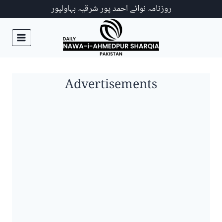
Ski
روزنامہ نوائے احمد پور شرقیہ بہاولپور
t
conten
Advertisements