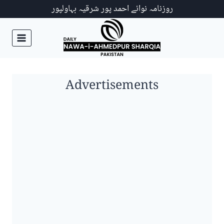
Ski
روزنامہ نوائے احمد پور شرقیہ بہاولپور
t
conten
Advertisements