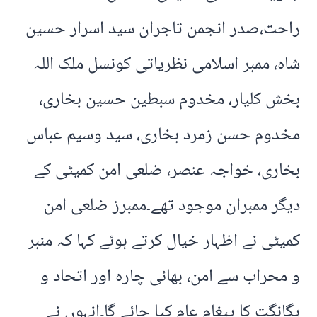
راحت،صدر انجمن تاجران سید اسرار حسین
شاہ، ممبر اسلامی نظریاتی کونسل ملک اللہ
بخش کلیار، مخدوم سبطین حسین بخاری،
مخدوم حسن زمرد بخاری، سید وسیم عباس
بخاری، خواجہ عنصر، ضلعی امن کمیٹی کے
دیگر ممبران موجود تھے۔ممبرز ضلعی امن
کمیٹی نے اظہار خیال کرتے ہوئے کہا کہ منبر
و محراب سے امن، بھائی چارہ اور اتحاد و
یگانگت کا پیغام عام کیا جائے گا۔انہوں نے