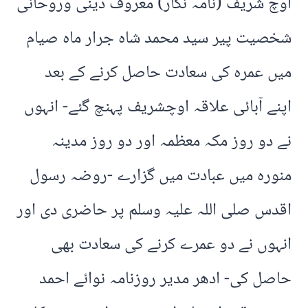
اوچ شریف (نامہ نگار) معروف دینی وروحانی
شخصیت پیر سید محمد شاہ جرار ماہ صیام
میں عمرہ کی سعادت حاصل کرنے کے بعد
اپنے آبائی علاقہ اوچشریف پہنچ گئے- انہوں
نے دو روز مکہ معظمہ اور دو روز مدینہ
منورہ میں عبادت میں گزارے -روضہ رسول
اقدس صلی اللہ علیہ وسلم پر حاضری دی اور
انہوں نے دو عمرے کرنے کی سعادت بھی
حاصل کی- ادھر مدیر روزنامہ نوائے احمد