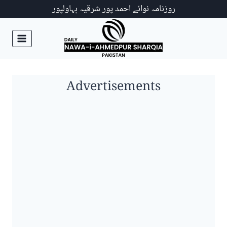
Ski
روزنامہ نوائے احمد پور شرقیہ بہاولپور
t
conten
Advertisements