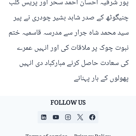
پور شرقیہ احسان احمد سحر اور پریس کلب
چنیگوٹھ کے صدر شاہد بشیر چودری نے پیر
سید محمد شاہ جرار سے مدرسہ قاسمیہ ختم
نبوت چوک پر ملاقات کی اور انہیں عمرے
کی سعادت حاصل کرنے مبارکباد دی انہیں
پھولوں کے ہار پہنائے
FOLLOW US