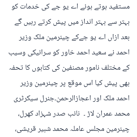
مستفید ہوتے ہوئے اے یو جے کی خدمات کو
بہتر سے بہتر انداز میں پیش کرتے رہیں گے
بعد ازاں اے یو جےکے چیئرمین ملک وزیر
احمد نے سعید احمد خاور کو سرائیکی وسیب
کے مختلف نامور مصنفین کی کتابوں کا تحفہ
بھی پیش کیا اس موقع پر چیئرمین وزیر
احمد ملک اور اعجازالرحمن۔جنرل سیکرٹری
محمد عمران لاڑ ۔ نائب صدر شہزاد کھرل،
چیئرمین مجلس عاملہ محمد شبیر قریشی،