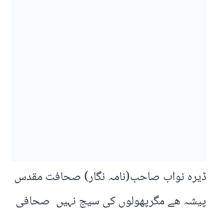
ڈیرہ نواب صاحب(نامہ نگار) صحافت مقدس
پیشہ ھے مگرپھولوں کی سیج نہیں صحافی