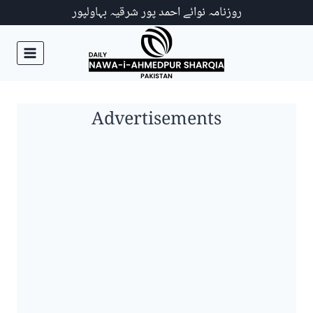
Ski
روزنامہ نوائے احمد پور شرقیہ بہاولپور
t
conten
Advertisements