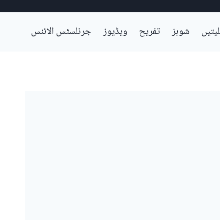
لیتیں
شوبز
تفریح
ویڈیوز
جرنلسٹس الائنس