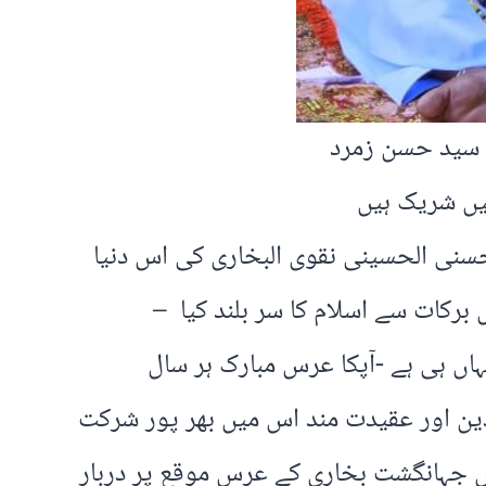
 سید حسن زمرد
یں شریک ہیں
 الحسینی نقوی البخاری کی اس دنیا
فیاض برکات سے اسلام کا سر بلند کیا –
اور آپکا مقبرہ بھی یہاں ہی ہے -آپکا عرس مبارک ہر سال
ریدین اور عقیدت مند اس میں بھر پور شرکت
 جہانگشت بخاری کے عرس موقع پر دربار