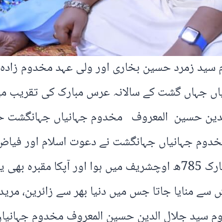
سید زمرد حسین بخاری اور ولی عہد مخدوم زادہ
اں جہاں گشت کے سالانہ عرس مبارک کی تقریب م
حسین المعروف مخدوم جہانیاں جہانگشت حسنی
ا میں ہوئی – مخدوم جہانیاں جہانگشت نے دعوت اسلام اور 
مخدوم سید جہانیاں جہانگشت کا وصال مبارک 785ھ اوچشریف میں ہوا 
خروش سے منایا جاتا جس میں دنیا بھر سے زائرین، م
م سید جلال الدین حسین المعروف مخدوم جہانیاں