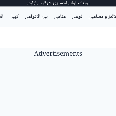
روزنامہ نوائے احمد پور شرقیہ بہاولپور
المز و مضامین
قومی
مقامی
بین الاقوامی
کھیل
اق
Advertisements