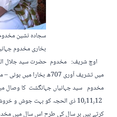
سجادہ نشین مخدوم 
بخاری مخدوم جہانی
اوچ شریف: مخدوم حضرت سید جلال الدین 
میں تشریف آوری 707ھ بخار
10٫11٫12 ذی الحجہ کو بہت جوش و 
کرتے ہیں ہر سال کی طرح اس سال میں مخدو