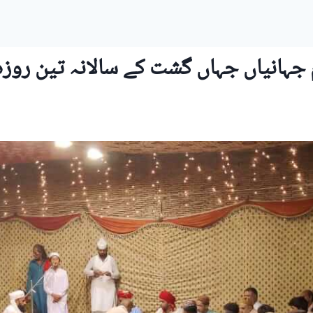
انیاں جہاں گشت کے سالانہ تین روزہ