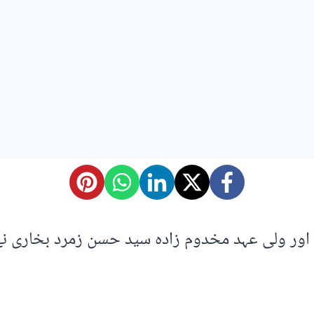
ر ولی عہد مخدوم زادہ سید حسن زمرد بخاری نے 