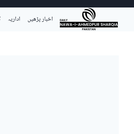
Ski
اخبار پڑھیں
اداریہ
ک
t
conten