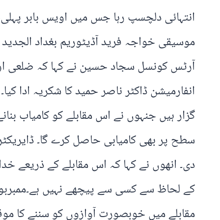
انتہائی دلچسپ رہا جس میں اویس بابر پہلی،
موسیقی خواجہ فرید آڈیٹوریم بغداد الجدید ک
آرٹس کونسل سجاد حسین نے کہا کہ ضلعی اور 
انفارمیشن ڈاکٹر ناصر حمید کا شکریہ ادا کی
گزار ہیں جنہوں نے اس مقابلے کو کامیاب بنانے
سطح پر بھی کامیابی حاصل کرے گا۔ ڈایریکٹر ا
دی۔ انھوں نے کہا کہ اس مقابلے کے ذریعے خدا
کے لحاظ سے کسی سے پیچھے نہیں ہے۔ممبربورڈ
مقابلے میں خوبصورت آوازوں کو سننے کا موق