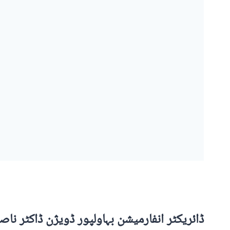
ڈائریکٹر انفارمیشن بہاولپور ڈویژن ڈاکٹر نا