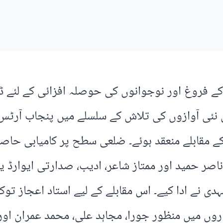
 موسیقی کے فروغ اور نوجوانوں کی حوصلہ افزائی کے لئ
 نئی آوازوں کی تلاش کے سلسلے میں پنجاب آرٹس کو
ے مقابلے منعقد ہوئے۔ ضلعی سطح پر کامیابی حاصل
ر ناصر حمید اور ممتاز شاعر، ادیب، صدارتی ایوارڈ ی
ے ادا کیے۔ اس مقابلے کے لیے استاد اعجاز توکل 
روں میں منظور جورا، مجاہد علی، محمد عمران اور 