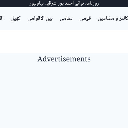
روزنامہ نوائے احمد پور شرقیہ بہاولپور
المز و مضامین
قومی
مقامی
بین الاقوامی
کھیل
اق
Advertisements