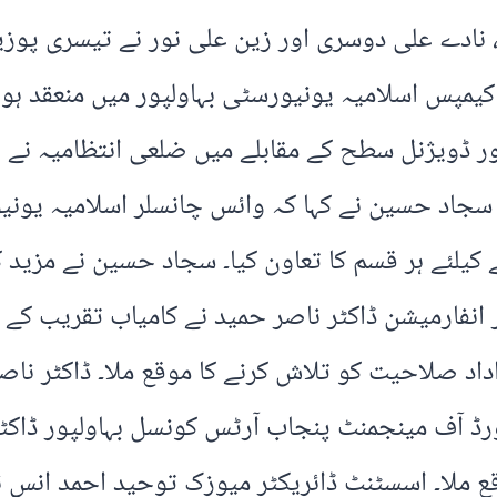
 نادے علی دوسری اور زین علی نور نے تیسری پوز
یمپس اسلامیہ یونیورسٹی بہاولپور میں منعقد ہوا۔
ڈویژنل سطح کے مقابلے میں ضلعی انتظامیہ نے بہت
ا۔ سجاد حسین نے کہا کہ وائس چانسلر اسلامیہ یون
 کیلئے ہر قسم کا تعاون کیا۔ سجاد حسین نے مزید ک
نفارمیشن ڈاکٹر ناصر حمید نے کامیاب تقریب کے ان
داد صلاحیت کو تلاش کرنے کا موقع ملا۔ ڈاکٹر ناصر 
 آف مینجمنٹ پنجاب آرٹس کونسل بہاولپور ڈاکٹر 
ع ملا۔ اسسٹنٹ ڈائریکٹر میوزک توحید احمد انس 