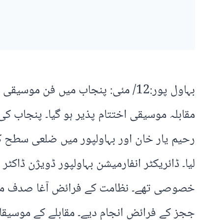
بہاول پور:12/ مئی: پنجاب میں فن
مقابلہ موسیقی اختتام پذیر ہو گیا۔ پنجاب کی
رحیم یار خان اور بہاولپور میں ضلعی سطح ک
لیا۔ ڈائریکٹر انفارمیشن بہاولپور ڈویژن ڈاکٹ
خصوصی تھے۔ نظامت کے فرائض آغا صدف مہدی ن
ججز کے فرائض انجام دیے۔ مقابلے کے موسیقا