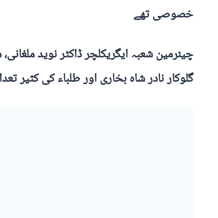
خصوصی تھے
چیئرمین شعبہ ایگریکلچر ڈاکٹر نوید ملغانی، 
گلوکار نادر شاہ بخاری اور طلباء کی کثیر تع