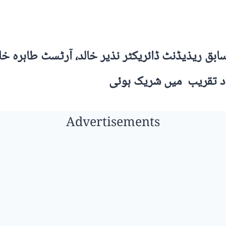
سابق ریذیڈنٹ ڈائریکٹر نذیر خالد، آرٹسٹ طاہرہ خان
داد تقریب میں شریک ہوئی
Advertisements