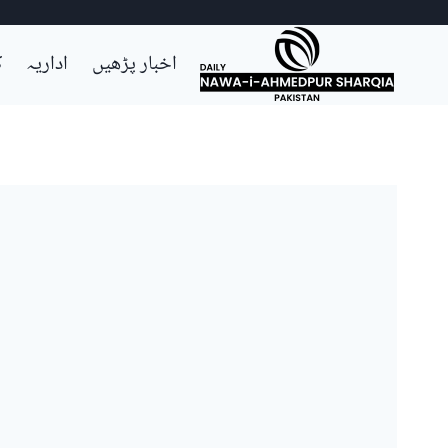
Ski
اخبار پڑھیں
اداریہ
ک
t
conten