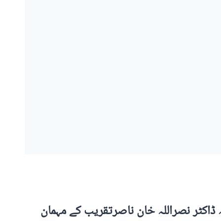
ہ ڈاکٹر نصراللہ خان ناصرتقریب کے مہمان