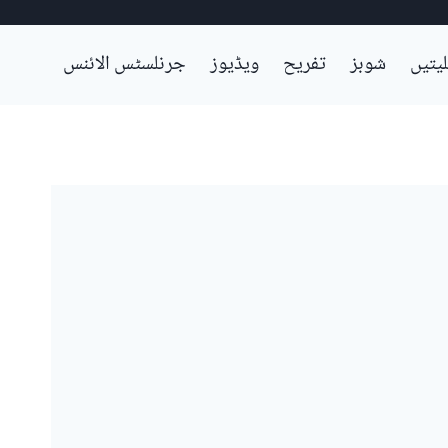
لیتیں
شوبز
تفریح
ویڈیوز
جرنلسٹس الائنس