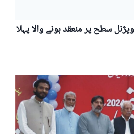
ژنل سطح پر منعقد ہونے والا پہلا