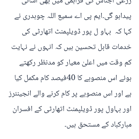
زرعی اجناس کی فراہمی میں بھی آسانی
پیداہو گی۔ایم پی اے سمیع اللہ چوہدری نے
کہا کہ بہاو ل پور ڈویلپمنٹ اتھارٹی کی
خدمات قابل تحسین ہیں کہ انہوں نے نہایت
کم وقت میں اعلیٰ معیار کو مدنظر رکھتے
ہوئے اس منصوبے کا 40فیصد کام مکمل کیا
ہے اور اس منصوبے پر کام کرنے والے انجینئرز
اور بہاول پور ڈویلپمنٹ اتھارٹی کے افسران
مبارکباد کے مستحق ہیں۔