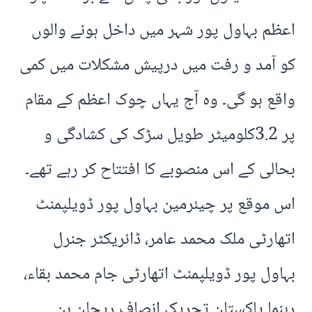
اعظم بہاول پور شہر میں داخل ہونے والوں
کو آمد و رفت میں درپیش مشکلات میں کمی
واقع ہو گی۔ وہ آج یہاں چوک اعظم کے مقام
پر 3.2کلومیٹر طویل سڑک کی کشادگی و
بحالی کے اس منصوبے کا افتتاح کر رہے تھے۔
اس موقع پر چیئرمین بہاول پور ڈویلپمنٹ
اتھارٹی ملک محمد عامر، ڈائریکٹر جنرل
بہاول پور ڈویلپمنٹ اتھارٹی جام محمد بقاء،
رہنما پاکستان تحریک انصاف ریحان بن