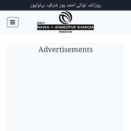
Ski
روزنامہ نوائے احمد پور شرقیہ بہاولپور
t
conten
Advertisements