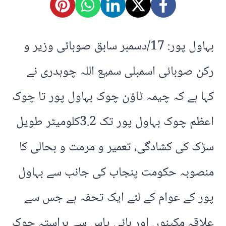
بہاول پور: 17/دسمبر سابق صوبائی وزیر و
رکن صوبائی اسمبلی سمیع اللہ چوہدری نے
کہا ہے کہ چیمہ ٹاؤن چوک بہاول پور تا چوک
اعظم چوک بہاول پور تک 3.2کلومیٹر طویل
سڑک کی کشادگی، تعمیر و مرمت و بحالی کا
منصوبہ حکومت پنجاب کی جانب سے بہاول
پور کے عوام کے لئے ایک تحفہ ہے جس سے
علاقہ مکینوں اور بائی پاس سے براستہ چوک