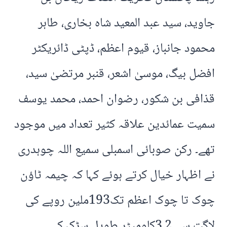
جاوید، سید عبد المعید شاہ بخاری، طاہر
محمود جانباز، قیوم اعظم، ڈپٹی ڈائریکٹر
افضل بیگ، موسیٰ اشعر، قنبر مرتضیٰ سید،
قذافی بن شکور، رضوان احمد، محمد یوسف
سمیت عمائدین علاقہ کثیر تعداد میں موجود
تھے۔ رکن صوبائی اسمبلی سمیع اللہ چوہدری
نے اظہار خیال کرتے ہوئے کہا کہ چیمہ ٹاؤن
چوک تا چوک اعظم تک193ملین روپے کی
لاگت سے 3.2کلومیٹر طویل سڑک کی