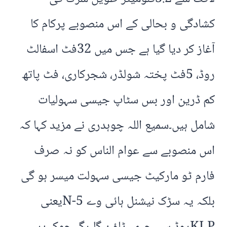
کشادگی و بحالی کے اس منصوبے پرکام کا
آغاز کر دیا گیا ہے جس میں 32فٹ اسفالٹ
روڈ، 5فٹ پختہ شولڈر، شجرکاری، فٹ پاتھ
کم ڈرین اور بس سٹاپ جیسی سہولیات
شامل ہیں۔سمیع اللہ چوہدری نے مزید کہا کہ
اس منصوبے سے عوام الناس کو نہ صرف
فارم ٹو مارکیٹ جیسی سہولت میسر ہو گی
بلکہ یہ سڑک نیشنل ہائی وے N-5یعنی