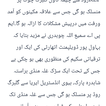
KLPروڈ سے چیمہ ٹاؤن گلبرگ چوک پر
منسلک ہو گی جس سے علاقہ مکینوں کو آمد
ورفت میں درپیش مشکلات کا ازالہ ہو گا۔ایم
پی اے سمیع اللہ چوہدری نے مزید بتایا کہ
بہاول پور ڈویلپمنٹ اتھارٹی کی ایک اور
ترقیاتی سکیم کی منظوری بھی ہو چکی ہے
جس کے تحت ایک سڑک غلہ منڈی براستہ
شاہدرہ پارک، ہیوی انڈسٹریل ایریا سے گلبرگ
روڈ پر منسلک ہو گی جس سے غلہ منڈی تک