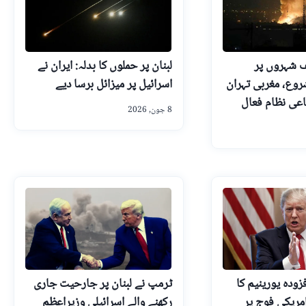
ف شہروں پر
لبنان پر حملوں کا بدلہ: ایران نے
روع، مغربی تہران
اسرائیل پر میزائل برسا دیے
عی نظام فعال
8 جون, 2026
زودہ یورینیم کا
ٹرمپ نے لبنان پر جارحیت جاری
ریکی فوج پر
رکھنے والے اسرائیلی وزیراعظم