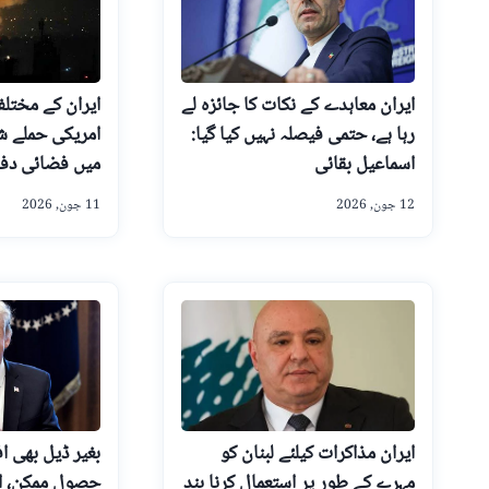
ایران معاہدے کے نکات کا جائزہ لے
ایران کے مختل
رہا ہے، حتمی فیصلہ نہیں کیا گیا:
امریکی حملے ش
اسماعیل بقائی
میں فضائی دفا
12 جون, 2026
11 جون, 2026
ایران مذاکرات کیلئے لبنان کو
بغیر ڈیل بھی اف
مہرے کے طور پر استعمال کرنا بند
حصول ممکن، ام