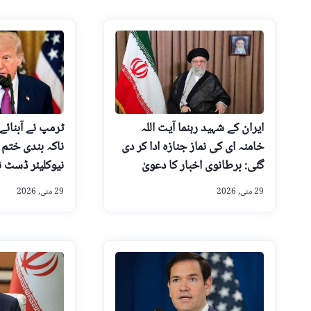
ایران کے شہید رہنما آیت اللہ
ٹرمپ نے آبنائے
خامنہ ای کی نماز جنازہ ادا کر دی
ناکہ بندی ختم ک
گئی: برطانوی اخبار کا دعویٰ
نیوکلیئر ڈسٹ نک
29 مئی, 2026
29 مئی, 2026