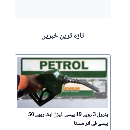
تازہ ترین خبریں
پٹرول 3 روپے 19 پیسے، ڈیزل ایک روپے 50
پیسے فی لٹر سستا