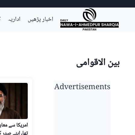
Ski
اخبار پڑھیں
اداریہ
ک
t
conten
بین الاقوامی
Advertisements
امریکا سے معاہ
تھا، اپنے صدر 