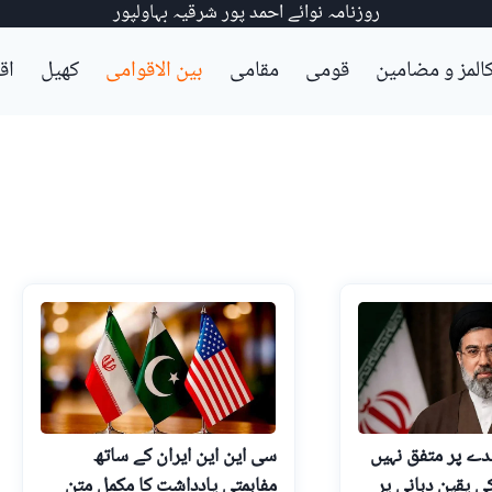
روزنامہ نوائے احمد پور شرقیہ بہاولپور
المز و مضامین
قومی
مقامی
بین الاقوامی
کھیل
اق
دے پر متفق نہیں
سی این این ایران کے ساتھ
کی یقین دہانی پر
مفاہمتی یادداشت کا مکمل متن