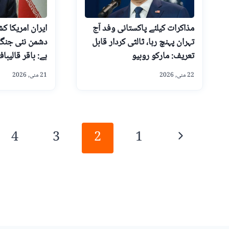
مذاکرات کیلئے پاکستانی وفد آج
ایران امریکا کش
تہران پہنچ رہا، ثالثی کردار قابل
دشمن نئی جنگ 
تعریف: مارکو روبیو
ہے: باقر قالیبا
22 مئی, 2026
21 مئی, 2026
Page
Previous
4
3
2
1
navigation
Page