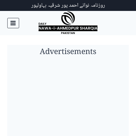
Ski
روزنامہ نوائے احمد پور شرقیہ بہاولپور
t
conten
Advertisements