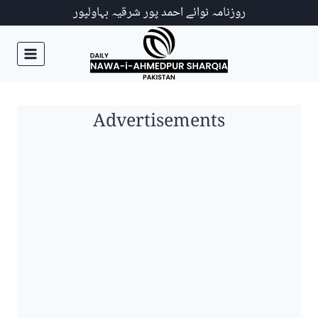
Ski
روزنامہ نوائے احمد پور شرقیہ بہاولپور
t
conten
Advertisements