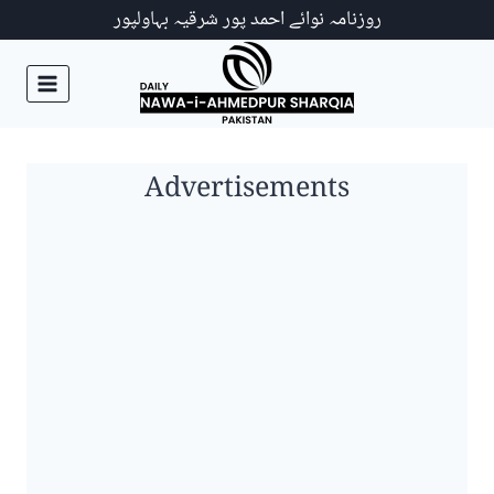
Ski
روزنامہ نوائے احمد پور شرقیہ بہاولپور
t
conten
Advertisements