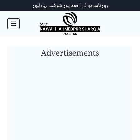
Ski
روزنامہ نوائے احمد پور شرقیہ بہاولپور
t
conten
Advertisements