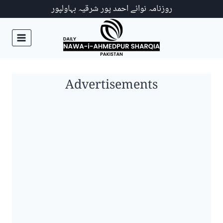
Ski
روزنامہ نوائے احمد پور شرقیہ بہاولپور
t
conten
Advertisements