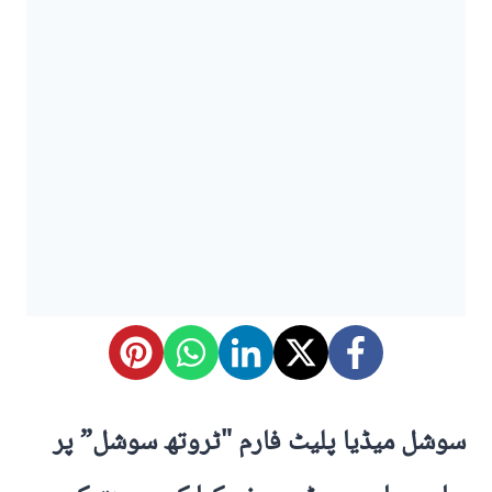
سوشل میڈیا پلیٹ فارم "ٹروتھ سوشل” پر