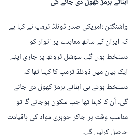
آبنائے ہرمز کھول دی جائے گی
واشنگٹن :امریکی صدر ڈونلڈ ٹرمپ نے کہا ہے
کہ ایران کے ساتھ معاہدے پر اتوار کو
دستخط ہوں گے۔ سوشل ٹروتھ پر جاری اپنے
ایک بیان میں ڈونلڈ ٹرمپ کا کہنا تھا کہ
دستخط ہوتے ہی آبنائے ہرمز کھول دی جائے
گی۔ اُن کا کہنا تھا جب سکون ہوجائے گا تو
مناسب وقت پر جاکر جوہری مواد کی باقیادت
حاصل کرلیں گے۔