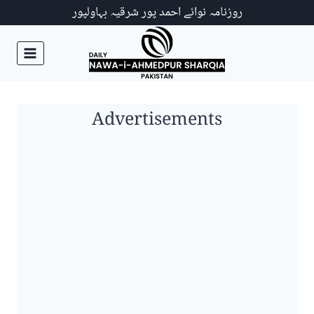
Ski
روزنامہ نوائے احمد پور شرقیہ بہاولپور
t
conten
Advertisements