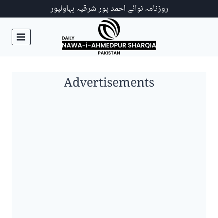
Ski
روزنامہ نوائے احمد پور شرقیہ بہاولپور
t
conten
Advertisements