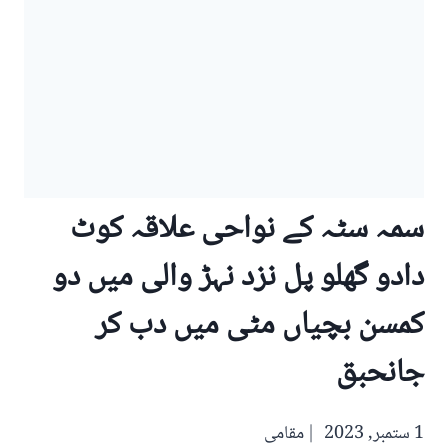
سمہ سٹہ کے نواحی علاقہ کوٹ
دادو گھلو پل نزد نہڑ والی میں دو
کمسن بچیاں مٹی میں دب کر
جانحبق
1 ستمبر, 2023
مقامی