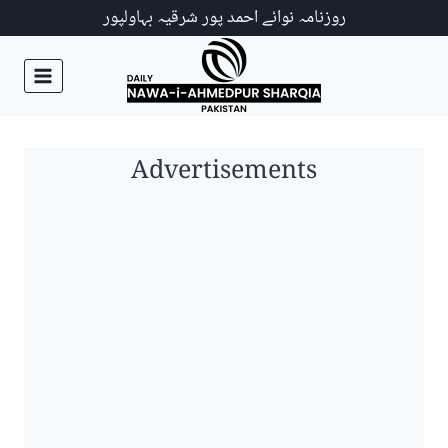
Ski
روزنامہ نوائے احمد پور شرقیہ بہاولپور
t
conten
Advertisements