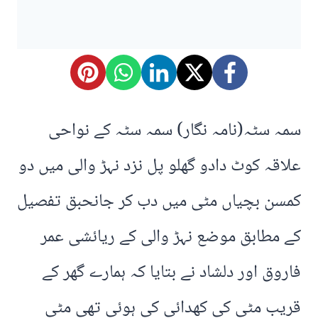
سمہ سٹہ(نامہ نگار) سمہ سٹہ کے نواحی
علاقہ کوٹ دادو گھلو پل نزد نہڑ والی میں دو
کمسن بچیاں مٹی میں دب کر جانحبق تفصیل
کے مطابق موضع نہڑ والی کے ریائشی عمر
فاروق اور دلشاد نے بتایا کہ ہمارے گھر کے
قریب مٹی کی کھدائی کی ہوئی تھی مٹی