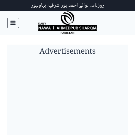
Ski
روزنامہ نوائے احمد پور شرقیہ بہاولپور
t
conten
Advertisements