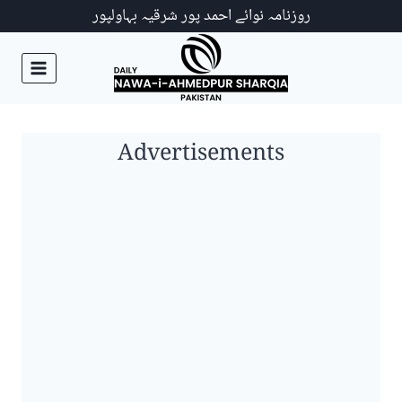
Ski
روزنامہ نوائے احمد پور شرقیہ بہاولپور
t
conten
Advertisements