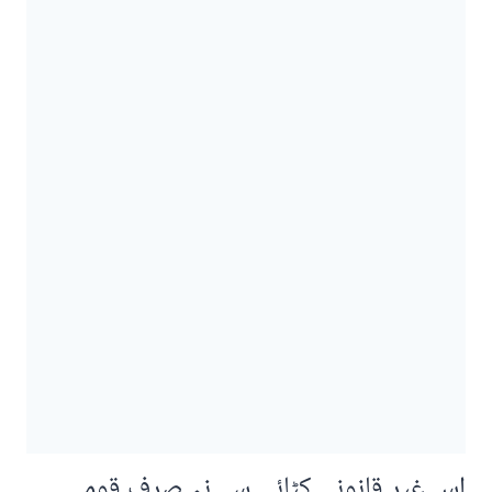
اس غیر قانونی کٹائی سے نہ صرف قومی