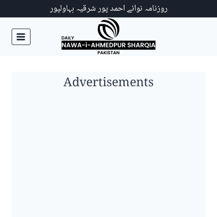
Ski
روزنامہ نوائے احمد پور شرقیہ بہاولپور
t
conten
Advertisements