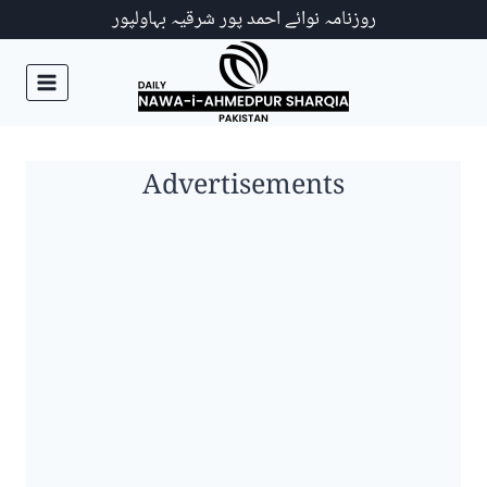
Ski
روزنامہ نوائے احمد پور شرقیہ بہاولپور
t
conten
Advertisements