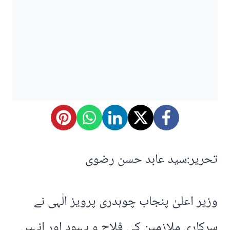
تحریر:سید عابد حسن رضوی
وزیر اعلیٰ پنجاب چوہدری پرویز الٰہی نے
سرکاری ملازمین کی فلاح و بہبود اور انہیں