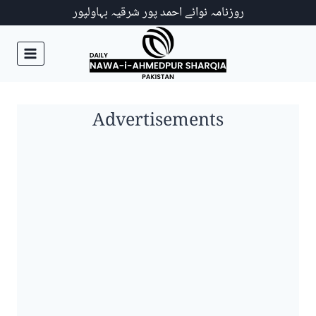
Ski
روزنامہ نوائے احمد پور شرقیہ بہاولپور
t
conten
Advertisements