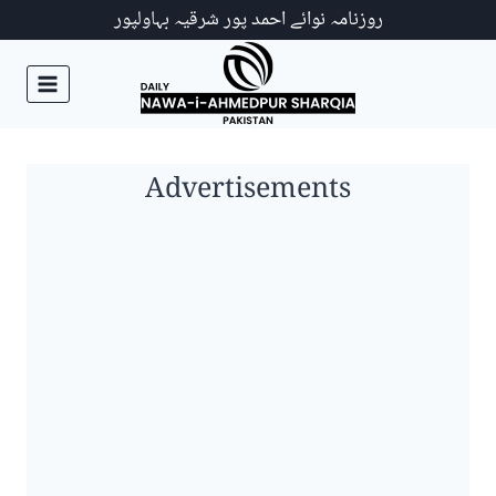
Ski
روزنامہ نوائے احمد پور شرقیہ بہاولپور
t
conten
Advertisements