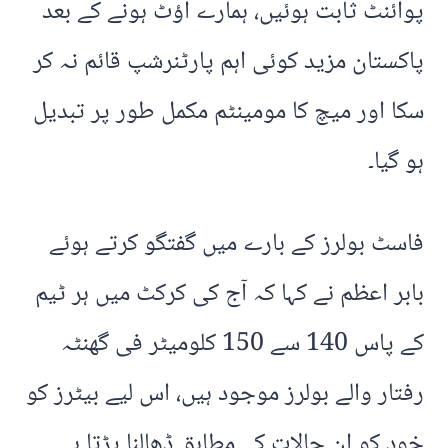
پوائنٹ ثابت ہوئیں، ہمارے آؤٹ ہونے کے بعد
پاکستان مزید کوئی اہم پارٹنرشپ قائم نہ کر
سکا اور میچ کا مومینٹم مکمل طور پر تبدیل
ہو گیا۔
فاسٹ بولرز کے بارے میں گفتگو کرتے ہوئے
بابر اعظم نے کہا کہ آج کی کرکٹ میں ہر ٹیم
کے پاس 140 سے 150 کلومیٹر فی گھنٹہ
رفتار والے بولرز موجود ہیں، اس لیے بیٹرز کو
خود کو ان حالات کے مطابق ڈھالنا پڑتا ہے۔