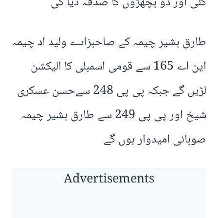
گئی اور دو بچھڑوں کا صدقہ دیا گی
طارق بشیر چیمہ کے صاحبزادے ولید اد چیمہ
این اے 165 سے قومی اسمبلی کا الیکشن
لڑیں گے جبکہ پی پی 248 سےحسن عسکری
شیخ اور پی پی 249 سے طارق بشیر چیمہ
صوبائی امیدوار ہوں گے
Advertisements