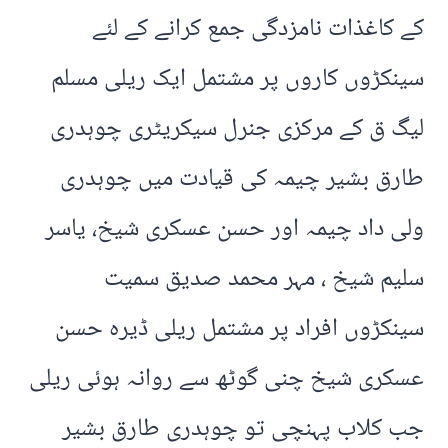
کے کاغذات نامزدگی جمع کرانے کے لئے
سینکڑوں کاروں پر مشتمل ایک ریلی مسلم
لیگ ق کے مرکزی جنرل سیکریٹری چوہدری
طارق بشیر چیمہ کی قیادت میں چوہدری
ولی داد چیمہ اور حسن عسکری شیخ، یاسر
سلیم شیخ ، مہر محمد صدیق سمیت
سینکڑوں افراد پر مشتمل ریلی ڈیرہ حسن
عسکری شیخ چنی گوٹھ سے روانہ ہوئی ریلی
جب کلاب پہنچی تو چوہدری طارق بشیر