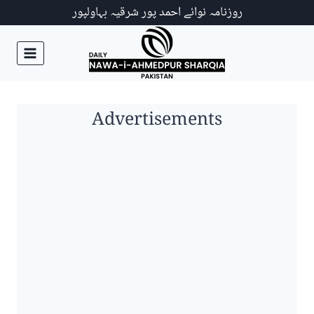
Ski
روزنامہ نوائے احمد پور شرقیہ بہاولپور
t
conten
Advertisements