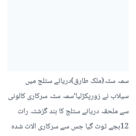
سمہ سٹہ(ملک طارق)دریائے ستلج میں
سیلاب نے زورپکڑلیا‘سمہ سٹہ سرکاری کالونی
سے ملحقہ دریائے ستلج کا بند گزشتہ رات
12بجے ٹوٹ گیا جس سے سرکاری الاٹ شدہ