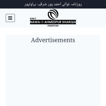
Ski
روزنامہ نوائے احمد پور شرقیہ بہاولپور
t
conten
Advertisements