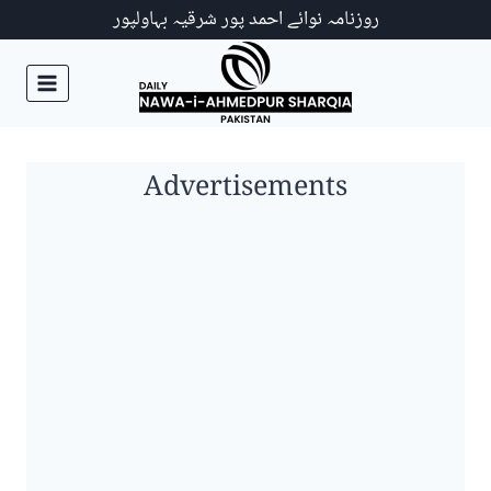
Ski
روزنامہ نوائے احمد پور شرقیہ بہاولپور
t
conten
Advertisements