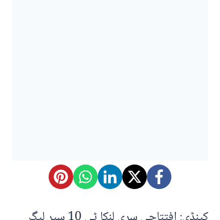
کینڈی: افتتاحی سری لنکا ٹی 10 سپر لیگ