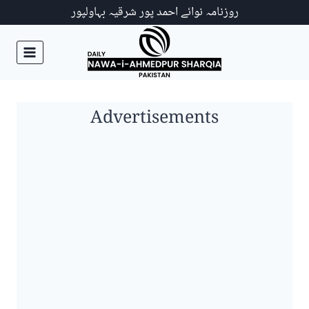
Ski
روزنامہ نوائے احمد پور شرقیہ بہاولپور
t
conten
Advertisements