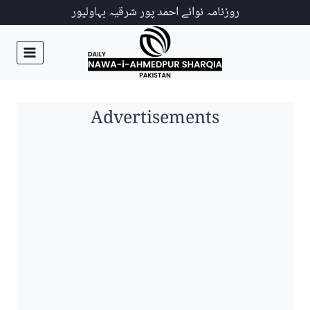
Ski
روزنامہ نوائے احمد پور شرقیہ بہاولپور
t
conten
Advertisements