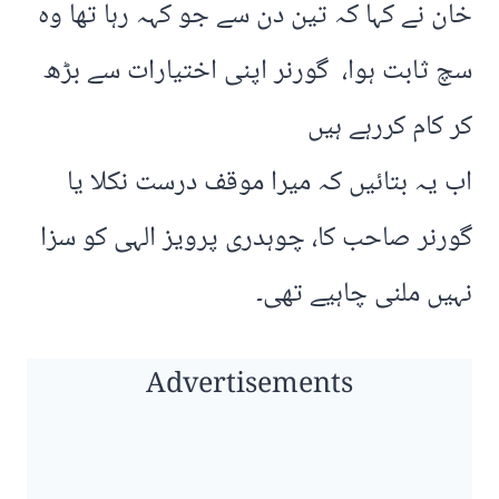
خان نے کہا کہ تین دن سے جو کہہ رہا تھا وہ
سچ ثابت ہوا، گورنر اپنی اختیارات سے بڑھ
کر کام کررہے ہیں
اب یہ بتائیں کہ میرا موقف درست نکلا یا
گورنر صاحب کا، چوہدری پرویز الہی کو سزا
نہیں ملنی چاہیے تھی۔
Advertisements