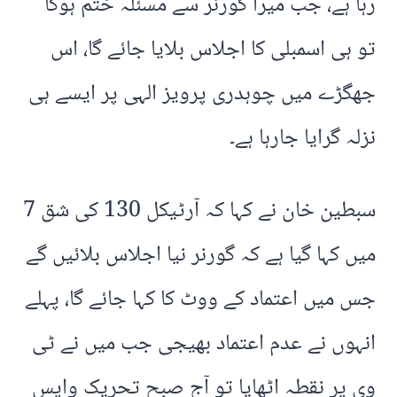
رہا ہے، جب میرا گورنر سے مسئلہ ختم ہوگا
تو ہی اسمبلی کا اجلاس بلایا جائے گا، اس
جھگڑے میں چوہدری پرویز الہی پر ایسے ہی
نزلہ گرایا جارہا ہے۔
سبطین خان نے کہا کہ آرٹیکل 130 کی شق 7
میں کہا گیا ہے کہ گورنر نیا اجلاس بلائیں گے
جس میں اعتماد کے ووٹ کا کہا جائے گا، پہلے
انہوں نے عدم اعتماد بھیجی جب میں نے ٹی
وی پر نقطہ اٹھایا تو آج صبح تحریک واپس