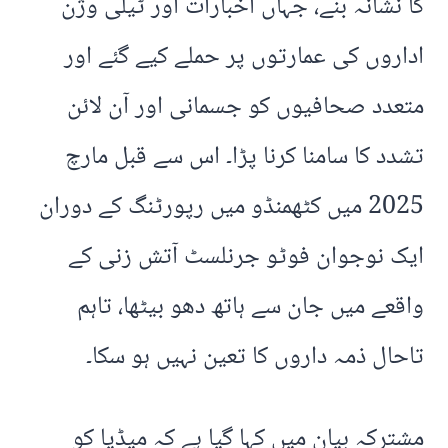
کا نشانہ بنے، جہاں اخبارات اور ٹیلی وژن
اداروں کی عمارتوں پر حملے کیے گئے اور
متعدد صحافیوں کو جسمانی اور آن لائن
تشدد کا سامنا کرنا پڑا۔ اس سے قبل مارچ
2025 میں کٹھمنڈو میں رپورٹنگ کے دوران
ایک نوجوان فوٹو جرنلسٹ آتش زنی کے
واقعے میں جان سے ہاتھ دھو بیٹھا، تاہم
تاحال ذمہ داروں کا تعین نہیں ہو سکا۔
مشترکہ بیان میں کہا گیا ہے کہ میڈیا کو