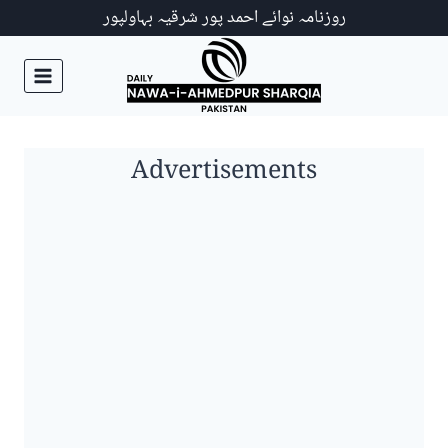
Ski
روزنامہ نوائے احمد پور شرقیہ بہاولپور
t
conten
Advertisements