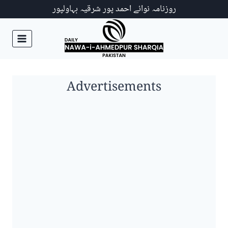
Ski
روزنامہ نوائے احمد پور شرقیہ بہاولپور
t
conten
Advertisements