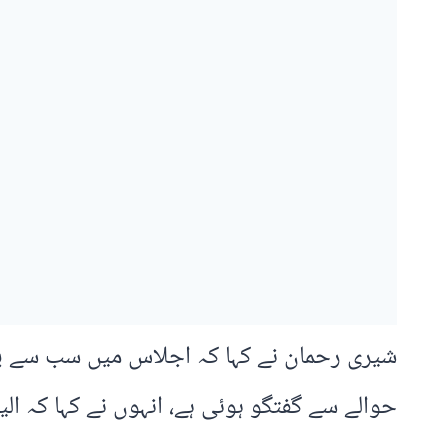
شیری رحمان نے کہا کہ اجلاس میں سب سے پہل
حوالے سے گفتگو ہوئی ہے، انہوں نے کہا کہ الیکشن اگر 90 دن سے آگے جاتے ہیں تو بحر