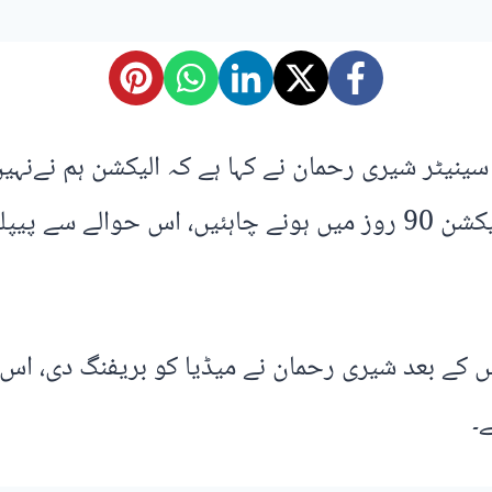
سینیٹر شیری رحمان نے کہا ہے کہ الیکشن ہم نےنہیں
قبول نہیں، ہم پہلے دن سے کہہ رہے ہیں کہ الیکشن 90 روز میں ہونے
کے بعد شیری رحمان نے میڈیا کو بریفنگ دی، اس م
۔