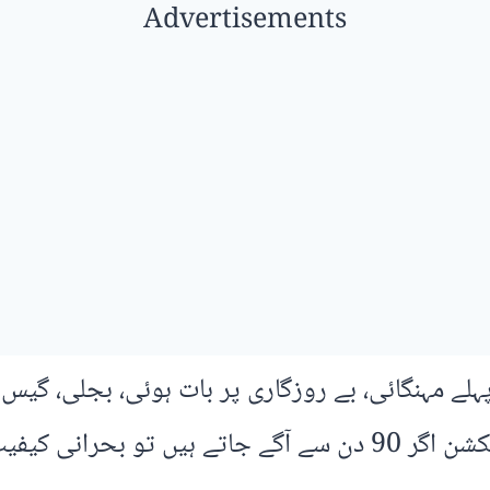
Advertisements
ے مہنگائی، بے روزگاری پر بات ہوئی، بجلی، گیس 
انی کیفیت ہو گی۔