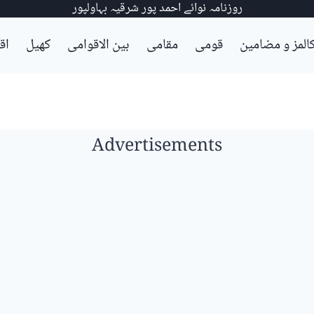
روزنامہ نوائے احمد پور شرقیہ بہاولپور
المز و مضامین
قومی
مقامی
بین الاقوامی
کھیل
اق
Advertisements