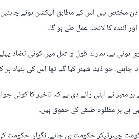
ہنما پیپلز پارٹی نے کہا کہ آئین کےمطابق 90 دن مختص ہیں اس کے مطابق ا
ر آئندہ کا لائحہ عمل طے ہو گا۔
اری ہوئی ہے، ہمارے قول و فعل میں کوئی تضاد پہل
ا چاہئے، جو ڈیٹا شیئر کیا گیا تھا اس کی بنیاد پر 
ر ممبر نے اپنی رائے دی ہے کہ تاخیر کا کوئی جواز
بھی ہے ہر مظلوم طبقے کے حقوق ہیں۔
حکومت چیئرٹیکر حکومت بن جائے، نگران حکومت کی 