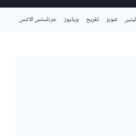
لیتیں
شوبز
تفریح
ویڈیوز
جرنلسٹس الائنس