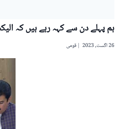
ہم پہلے دن سے کہہ رہے ہیں کہ الیکشن 90 روز میں ہونے چاہئیں : پیپل
26 اگست, 2023
قومی