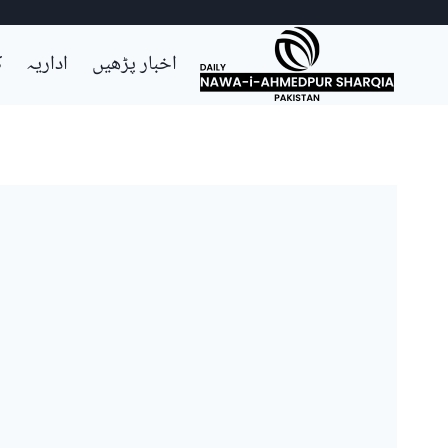
Ski
اخبار پڑھیں
اداریہ
ک
t
conten