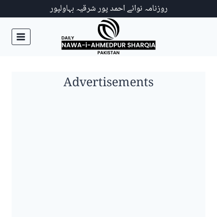
Ski
روزنامہ نوائے احمد پور شرقیہ بہاولپور
t
conten
Advertisements