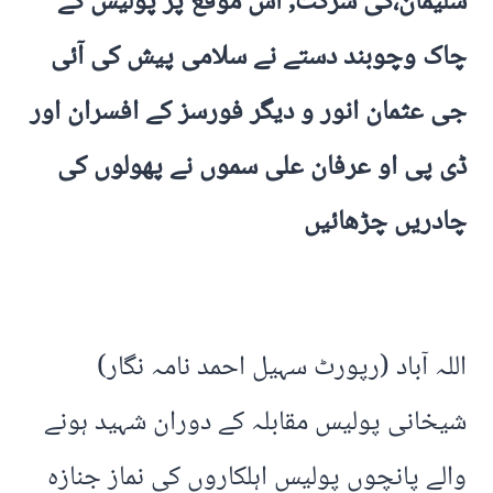
سلیمان،کی شرکت, اس موقع پر پولیس کے
چاک وچوبند دستے نے سلامی پیش کی آئی
جی عثمان انور و دیگر فورسز کے افسران اور
ڈی پی او عرفان علی سموں نے پھولوں کی
چادریں چڑھائیں
اللہ آباد (رپورٹ سہیل احمد نامہ نگار)
شیخانی پولیس مقابلہ کے دوران شہید ہونے
والے پانچوں پولیس اہلکاروں کی نماز جنازہ