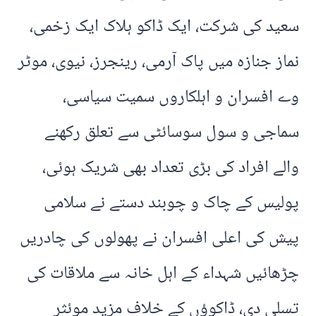
سعید کی شرکت، ایک ڈاکو ہلاک ایک زخمی،
نماز جنازہ میں پاک آرمی، رینجرز، نیوی، موٹر
وے افسران و اہلکاروں سمیت سیاسی،
سماجی و سول سوسائٹی سے تعلق رکھنے
والے افراد کی بڑی تعداد بھی شریک ہوئی،
پولیس کے چاک و چوبند دستے نے سلامی
پیش کی اعلی افسران نے پھولوں کی چادریں
چڑھائیں شہداء کے اہل خانہ سے ملاقات کی
تسلی دی، ڈاکوؤں کے خلاف مزید موئثر