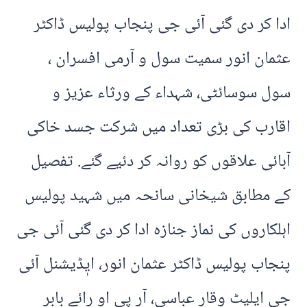
ادا کر دی گئی آئی جی پنجاب پولیس ڈاکٹر
عثمان انور سمیت سول و آرمی افسران ،
سول سوسائٹی، شہداء کے ورثاء عزیز و
اقارب کی بڑی تعداد میں شرکت جسد خاکی
آبائی علاقوں کو روانہ کر دئیے گئے. تفصیل
کے مطابق شیخانی سانحہ میں شہید پولیس
اہلکاروں کی نماز جنازہ ادا کر دی گئی آئی جی
پنجاب پولیس ڈاکٹر عثمان انور، ایٖڈیشنل آئی
جی ایلیٹ وقار عباسی، آر پی او رائے بابر