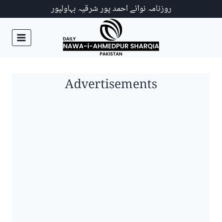
Ski
روزنامہ نوائے احمد پور شرقیہ بہاولپور
t
conten
Advertisements