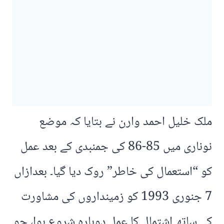
ملک خلیل احمد وارن نے بتایا کہ موضع
نوناری میں 85-86 کی جمنبدی کے بعد عمل
کو “استعمال کی خاطر” روک دیا گیا۔ بعدازاں
7 جنوری 1993 کو زمینداروں کی مشاورت
کے ساتھ اشتمال کا عمل دوبارہ شروع ہوا، جو