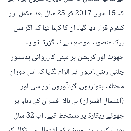
کہ 15 جون 2017 کو 25 سال بعد مکمل اور
کنفرم قرار دیا گیا۔ ان کا کہنا تھا کہ اگر سی
پیک منصوبہ موضع سے نہ گزرتا تو یہ
جھوٹ اور کرپشن پر مبنی کارروائی بدستور
چلتی رہتی۔انہوں نے الزام لگایا کہ اس دوران
مختلف پٹواریوں، گردآوروں اور سی اوز
(اشتمال افسران) نے بالا افسران کے دباؤ پر
جھوٹے ریکارڈ پر دستخط کیے۔ اب 32 سال
بعد ایک بار پھر موضع کو اشتمال سے نکال کر