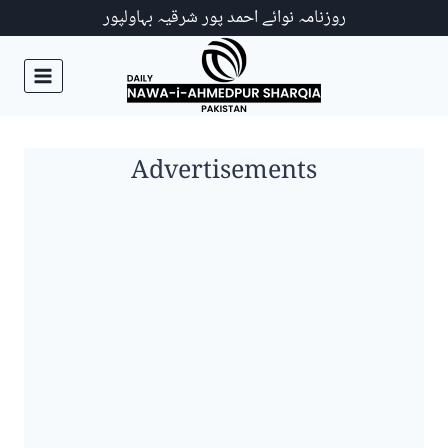
Ski
روزنامہ نوائے احمد پور شرقیہ بہاولپور
t
conten
Advertisements