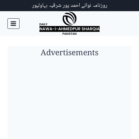
Ski
روزنامہ نوائے احمد پور شرقیہ بہاولپور
t
conten
Advertisements