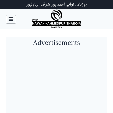
Ski
روزنامہ نوائے احمد پور شرقیہ بہاولپور
t
conten
Advertisements