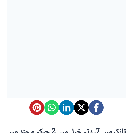
ٹانک میں 7، دتہ خیل میں 2 جبکہ مہمند میں