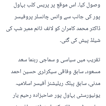
وصول کیا۔ اس موقع پر پریس کلب بہاول
پور کی جانب سے وائس چانسلر پروفیسر
ڈاکٹر محمد کامران کو لائف ٹائم ممبر شپ کی
شیلڈ پیش کی گئی۔
تقریب میں سیاسی و سماجی رہنما سعد
مسعود، سابق وفاقی سیکرٹری حسین احمد
مدنی، سابق پبلک ریلیشنز آفیسر اسلامیہ
یونیورسٹی بہاول پور صاحبزادہ رحیم یار