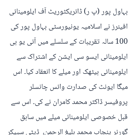
بہاول پور (پ ر) ڈائریکٹوریٹ آف ایلومینائی
افیئرز نے اسلامیہ یونیورسٹی بہاول پور کی
100 سالہ تقریبات کے سلسلے میں آئی یو بی
ایلومینائی ایسو سی ایشن کے اشتراک سے
ایلومینائی بیٹھک اور میلے کا انعقاد کیا۔ اس
میگا ایونٹ کی صدارت وائس چانسلر
پروفیسر ڈاکٹر محمد کامران نے کی۔ اس سے
قبل خصوصی ایلومینائی میلے میں سابق
گورنر پنجاب محمد بلیغ الرحمن، ڈپٹی سپیکر