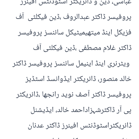
عباسی، ڈین و ڈائریکٹر اسٹوڈنٹس افیئرز
پروفیسر ڈاکٹر عبدالروف ،ڈین فیکلٹی آف
فزیکل اینڈ میتھیمیٹیکل سائنسز پروفیسر
ڈاکٹر غلام مصطفی ،ڈین فیکلٹی آف
ویٹرنری اینڈ اینیمل سائنسز پروفیسر ڈاکٹر
خالد منصور، ڈائریکٹر ایڈوانسڈ اسٹڈیز
پروفیسر ڈاکٹر آصف نوید رانجھا ،ڈائریکٹر
پی آر ڈاکٹرشہزاداحمد خالد، ایڈیشنل
ڈائریکٹراسٹوڈنٹس افیئرز ڈاکٹر عدنان