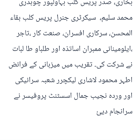
بخاری، صدر پریس کلب بہاولپور چوہدری
محمد سلیم، سیکرٹری جنرل پریس کلب بقاء
المحسن، سرکاری افسران، صنعت کار ،تاجر
،ایلومینائی ممبران اساتذہ اور طلباو طا لبات
نے شرکت کی۔ تقریب میں میزبانی کے فرائض
اطہر محمود لاشاری لیکچرر شعبہ سرائیکی
اور وردہ نجیب جمال اسسٹنٹ پروفیسر نے
سرانجام دیئ