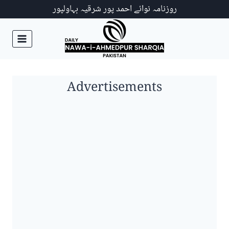
Ski
روزنامہ نوائے احمد پور شرقیہ بہاولپور
t
conten
Advertisements