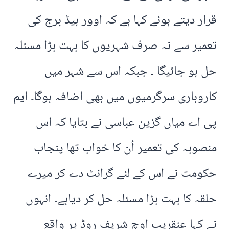
قرار دیتے ہوئے کہا ہے کہ اوور ہیڈ برج کی
تعمیر سے نہ صرف شہریوں کا بہت بڑا مسئلہ
حل ہو جائیگا ۔ جبکہ اس سے شہر میں
کاروباری سرگرمیوں میں بھی اضافہ ہوگا۔ ایم
پی اے میاں گزین عباسی نے بتایا کہ اس
منصوبہ کی تعمیر اُن کا خواب تھا پنجاب
حکومت نے اس کے لئے گرانٹ دے کر میرے
حلقہ کا بہت بڑا مسئلہ حل کر دیاہے۔ انہوں
نے کہا عنقریب اوچ شریف روڈ پر واقع