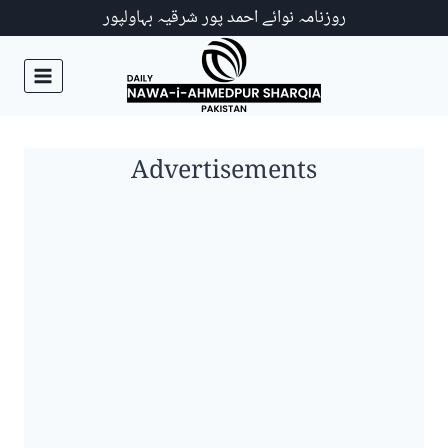
Ski
روزنامہ نوائے احمد پور شرقیہ بہاولپور
t
conten
Advertisements