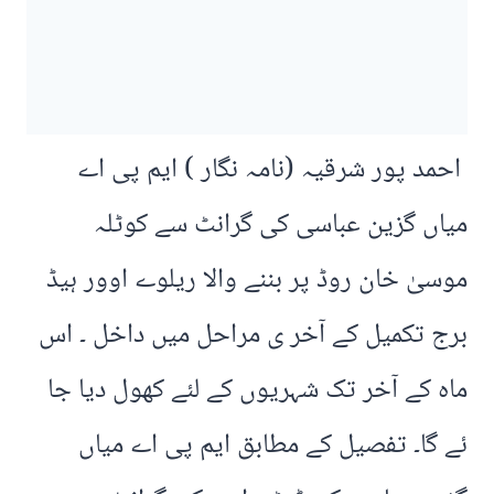
احمد پور شرقیہ (نامہ نگار ) ایم پی اے
میاں گزین عباسی کی گرانٹ سے کوٹلہ
موسیٰ خان روڈ پر بننے والا ریلوے اوور ہیڈ
برج تکمیل کے آخر ی مراحل میں داخل ۔ اس
ماہ کے آخر تک شہریوں کے لئے کھول دیا جا
ئے گا۔ تفصیل کے مطابق ایم پی اے میاں