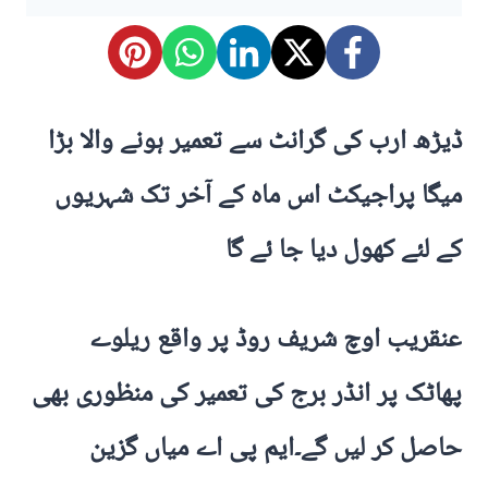
ڈیڑھ ارب کی گرانٹ سے تعمیر ہونے والا بڑا
میگا پراجیکٹ اس ماہ کے آخر تک شہریوں
کے لئے کھول دیا جا ئے گا
عنقریب اوچ شریف روڈ پر واقع ریلوے
پھاٹک پر انڈر برج کی تعمیر کی منظوری بھی
حاصل کر لیں گے۔ایم پی اے میاں گزین