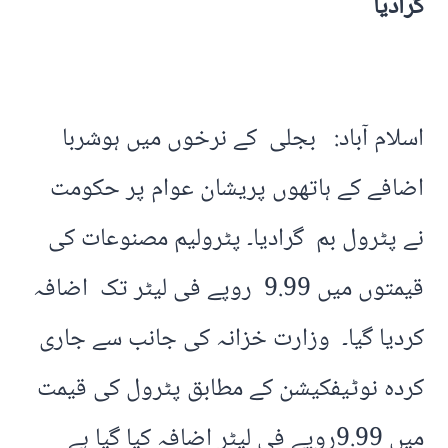
گرادیا
اسلام آباد: بجلی کے نرخوں میں ہوشربا
اضافے کے ہاتھوں پریشان عوام پر حکومت
نے پٹرول بم گرادیا۔ پٹرولیم مصنوعات کی
قیمتوں میں 9.99 روپے فی لیٹر تک اضافہ
کردیا گیا۔ وزارت خزانہ کی جانب سے جاری
کردہ نوٹیفکیشن کے مطابق پٹرول کی قیمت
میں 9.99روپے فی لیٹر اضافہ کیا گیا ہے