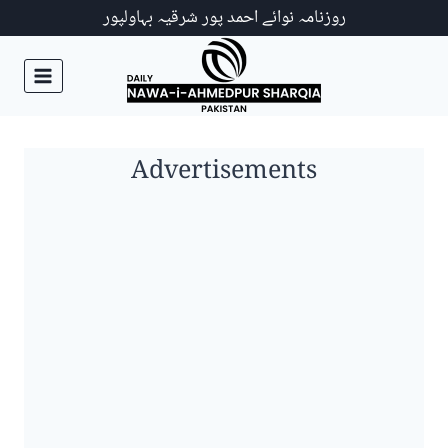
Ski
روزنامہ نوائے احمد پور شرقیہ بہاولپور
t
conten
Advertisements