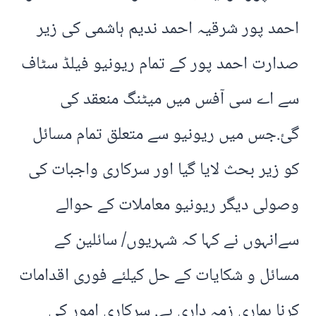
احمد پور شرقیہ احمد ندیم ہاشمی کی زیر
صدارت احمد پور کے تمام ریونیو فیلڈ سٹاف
سے اے سی آفس میں میٹنگ منعقد کی
گئ.جس میں ریونیو سے متعلق تمام مسائل
کو زیر بحث لایا گیا اور سرکاری واجبات کی
وصولی دیگر ریونیو معاملات کے حوالے
سےانہوں نے کہا کہ شہریوں/ سائلین کے
مسائل و شکایات کے حل کیلئے فوری اقدامات
کرنا ہماری زمہ داری ہے. سرکاری امور کی