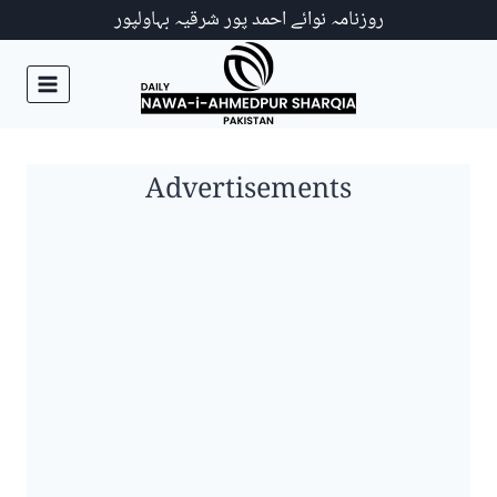
Ski
روزنامہ نوائے احمد پور شرقیہ بہاولپور
t
conten
Advertisements