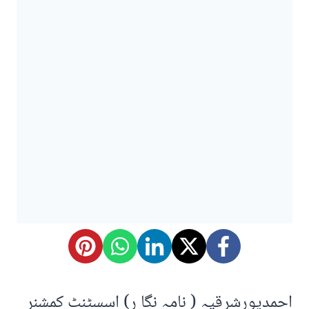
احمدپورشرقیہ ( نامہ نگا ر) اسسٹنٹ کمشنر