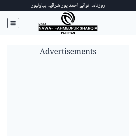
Ski
روزنامہ نوائے احمد پور شرقیہ بہاولپور
t
conten
Advertisements