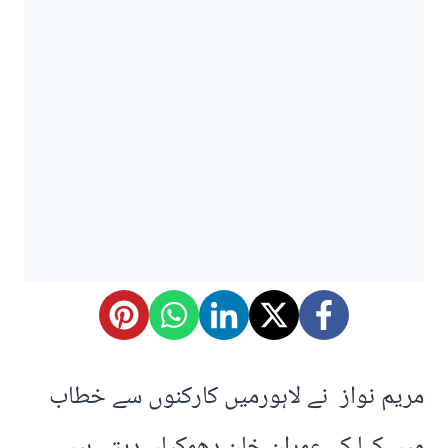
مریم نواز نے لاہورمیں کارکنوں سے خطاب
میں کہا کہ عمران خان دھمکیاں دیتے ہیں