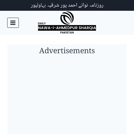
Ski
روزنامہ نوائے احمد پور شرقیہ بہاولپور
t
conten
Advertisements