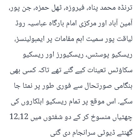
ترنڈہ محمد پناہ، فیروزہ، ٹھل حمزہ، جن پور،
آمین آباد اور مرکزی امام بارگاہ عباسیہ روڈ
لیاقت پور سمیت اہم مقامات پر ایمبولینسز،
ریسکیو پوسٹس، ریسکیورز اور ریسکیو
سکاؤٹس تعینات کیے گئے تھے تاکہ کسی بھی
ہنگامی صورتحال سے فوری طور پر نمٹا جا
سکے۔ اس موقع پر تمام ریسکیو اہلکاروں کی
چھٹیاں منسوخ کر کے دو شفٹوں میں 12،12
گھنٹے ڈیوٹی سرانجام دی گئی