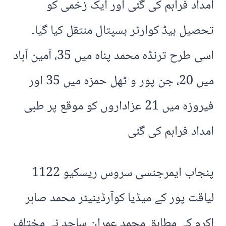
امداد فراہم کی گئی اور ایک زخمی کو
تحصیل ہیڈ کوارٹر ہسپتال منتقل کیا گیا۔
اسی طرح ترنڈہ محمد پناہ میں 35، آمین آباد
میں 20، جن پور و ٹھل حمزہ میں 35 اور
فیروزہ میں 21 عزاداروں کو موقع پر طبی
امداد فراہم کی گئی
پنجاب ایمرجنسی سروس ریسکیو 1122
لیاقت پور کے میڈیا کوآرڈینیٹر محمد صابر
اکرم کے مطابق محمد عمران ساجد نے مختلف