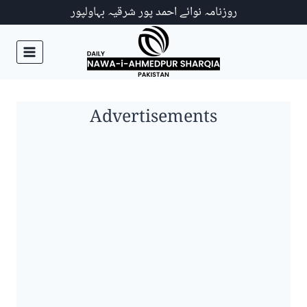
Ski
روزنامہ نوائے احمد پور شرقیہ بہاولپور
t
conten
Advertisements