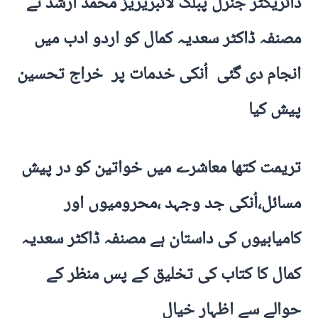
ڈائریکٹر جنرل پبلک لائبریریز محمد ارشد نے
مصنفہ ڈاکٹر سعدیہ کمال کو اردو ادب میں
انجام دی گئی اُنکی خدمات پر خراج تحسین
پیش کیا
تریمت کتھا معاشرے میں خواتین کو در پیش
مسائل،اُنکی جد وجہد ،محرومیوں اور
کامیابیوں کی داستان ہے مصنفہ ڈاکٹر سعدیہ
کمال کا کتاب کی تخلیق کے پس منظر کے
حوالے سے اظہار خیال