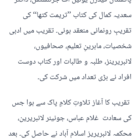
سعدیہ کمال کی کتاب ’’تریمت کتھا‘‘ کی
تقریبِ رونمائی منعقد ہوئی۔ تقریب میں ادبی
شخصیات، ماہرینِ تعلیم، صحافیوں،
لائبریرینز، طلبہ و طالبات اور کتاب دوست
افراد نے بڑی تعداد میں شرکت کی۔
تقریب کا آغاز تلاوتِ کلامِ پاک سے ہوا جس
کی سعادت غلام عباس، جونیئر لائبریرین،
محکمہ لائبریریز اسلام آباد نے حاصل کی۔ بعد