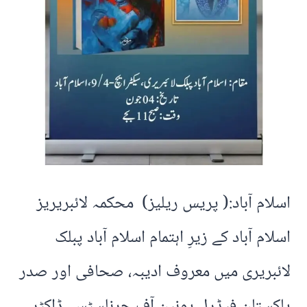
اسلام آباد:( پریس ریلیز) محکمہ لائبریریز
اسلام آباد کے زیرِ اہتمام اسلام آباد پبلک
لائبریری میں معروف ادیبہ، صحافی اور صدر
پاکستان فیڈرل یونین آف جرنلسٹس، ڈاکٹر