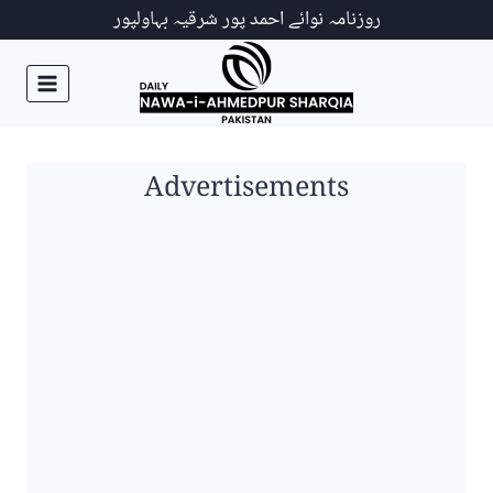
Ski
روزنامہ نوائے احمد پور شرقیہ بہاولپور
t
conten
Advertisements